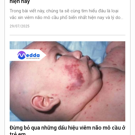
hiện nay
Trong bài viết này, chúng ta sẽ cùng tìm hiểu đâu là loại
vắc xin viêm não mô cầu phổ biến nhất hiện nay và lý do
tại sao việc tiêm phòng là cực kỳ quan trọng.
29/07/2025
Đừng bỏ qua những dấu hiệu viêm não mô cầu ở
trẻ em