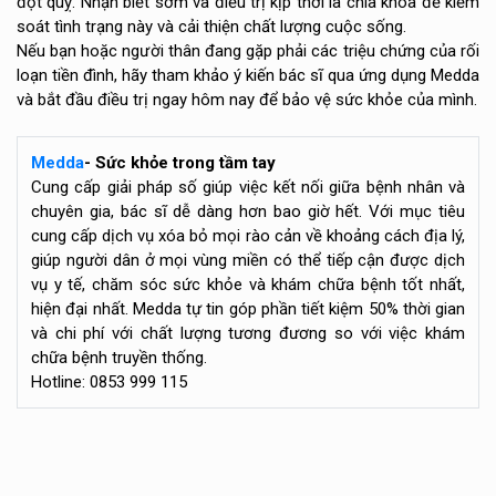
đột quỵ. Nhận biết sớm và điều trị kịp thời là chìa khóa để kiểm
soát tình trạng này và cải thiện chất lượng cuộc sống.
Nếu bạn hoặc người thân đang gặp phải các triệu chứng của rối
loạn tiền đình, hãy tham khảo ý kiến bác sĩ qua ứng dụng Medda
và bắt đầu điều trị ngay hôm nay để bảo vệ sức khỏe của mình.
Medda
- Sức khỏe trong tầm tay
Cung cấp giải pháp số giúp việc kết nối giữa bệnh nhân và
chuyên gia, bác sĩ dễ dàng hơn bao giờ hết. Với mục tiêu
cung cấp dịch vụ xóa bỏ mọi rào cản về khoảng cách địa lý,
giúp người dân ở mọi vùng miền có thể tiếp cận được dịch
vụ y tế, chăm sóc sức khỏe và khám chữa bệnh tốt nhất,
hiện đại nhất. Medda tự tin góp phần tiết kiệm 50% thời gian
và chi phí với chất lượng tương đương so với việc khám
chữa bệnh truyền thống.
Hotline: 0853 999 115