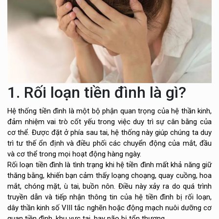
1. Rối loạn tiền đình là gì?
Hệ thống tiền đình là một bộ phận quan trọng của hệ thần kinh,
đảm nhiệm vai trò cốt yếu trong việc duy trì sự cân bằng của
cơ thể. Được đặt ở phía sau tai, hệ thống này giúp chúng ta duy
trì tư thế ổn định và điều phối các chuyển động của mắt, đầu
và cơ thể trong mọi hoạt động hàng ngày.
Rối loạn tiền đình là tình trạng khi hệ tiền đình mất khả năng giữ
thăng bằng, khiến bạn cảm thấy loạng choạng, quay cuồng, hoa
mắt, chóng mặt, ù tai, buồn nôn. Điều này xảy ra do quá trình
truyền dẫn và tiếp nhận thông tin của hệ tiền đình bị rối loạn,
dây thần kinh số VIII tắc nghẽn hoặc động mạch nuôi dưỡng cơ
quan tiền đình, khu vực tai, hay não bị tổn thương.