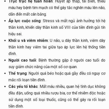
Trục trặc hệ tuần hoàn
: Huyết áp thấp, tai biến, thiếu
máu hay bệnh tim mạch có thể gây tắc nghẽn máu lên não,
dẫn đến mất cân bằng.
Áp lực cuộc sống
: Stress và mất ngủ ảnh hưởng tới hệ
thần kinh, khiến dây thần kinh số VIII của tiền đình gửi tín
hiệu sai.
Khối u và viêm nhiễm
: U não, u dây thần kinh, viêm dây
thần kinh hay viêm tai giữa tạo áp lực lên hệ thống tiền
đình.
Người cao tuổi
: Bệnh thường gặp ở người cao tuổi do
suy giảm chức năng của một số cơ quan.
Thể trạng
: Người quá béo hoặc quá gầy đều có nguy cơ
mắc rối loạn tiền đình.
Các yếu tố khác
: Mất máu nhiều, quan hệ tình dục không
đều đặn, uống quá nhiều rượu bia, cơ thể nhiễm độc hoặc
sử dụng một số loại thuốc, cũng có thể gây ra rối loạn
tiền đình.