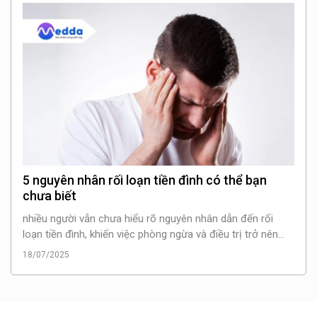
5 nguyên nhân rối loạn tiền đình có thể bạn
chưa biết
nhiều người vẫn chưa hiểu rõ nguyên nhân dẫn đến rối
loạn tiền đình, khiến việc phòng ngừa và điều trị trở nên
khó khăn. Bài viết này của Medda sẽ giúp bạn tìm hiểu về 5
18/07/2025
nguyên nhân rối loạn tiền đình