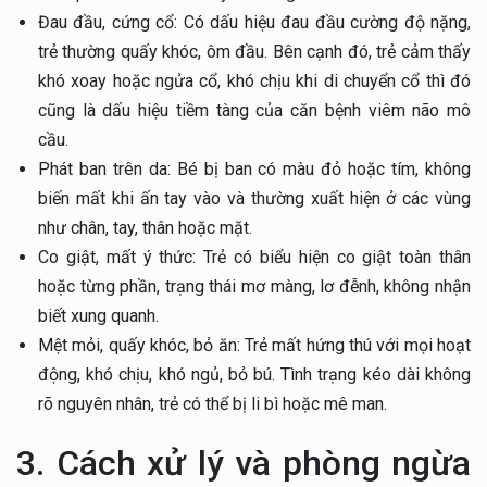
Đau đầu, cứng cổ: Có dấu hiệu đau đầu cường độ nặng,
trẻ thường quấy khóc, ôm đầu. Bên cạnh đó, trẻ cảm thấy
khó xoay hoặc ngửa cổ, khó chịu khi di chuyển cổ thì đó
cũng là dấu hiệu tiềm tàng của căn bệnh viêm não mô
cầu.
Phát ban trên da: Bé bị ban có màu đỏ hoặc tím, không
biến mất khi ấn tay vào và thường xuất hiện ở các vùng
như chân, tay, thân hoặc mặt.
Co giật, mất ý thức: Trẻ có biểu hiện co giật toàn thân
hoặc từng phần, trạng thái mơ màng, lơ đễnh, không nhận
biết xung quanh.
Mệt mỏi, quấy khóc, bỏ ăn: Trẻ mất hứng thú với mọi hoạt
động, khó chịu, khó ngủ, bỏ bú. Tình trạng kéo dài không
rõ nguyên nhân, trẻ có thể bị li bì hoặc mê man.
3. Cách xử lý và phòng ngừa