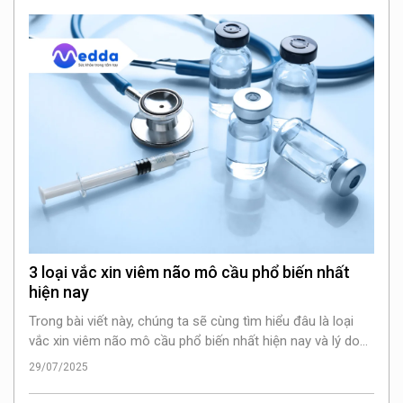
3 loại vắc xin viêm não mô cầu phổ biến nhất
hiện nay
Trong bài viết này, chúng ta sẽ cùng tìm hiểu đâu là loại
vắc xin viêm não mô cầu phổ biến nhất hiện nay và lý do
tại sao việc tiêm phòng là cực kỳ quan trọng.
29/07/2025