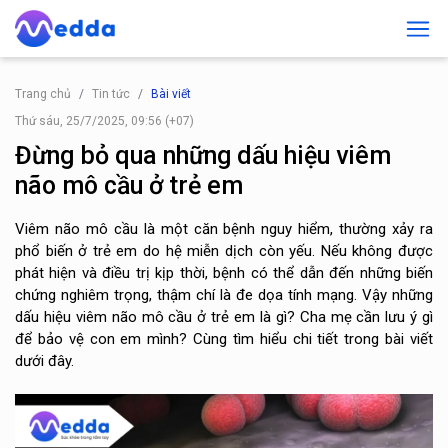
Trang chủ
Tin tức
Bài viết
Thứ sáu, 25/7/2025, 09:56 (+07)
Đừng bỏ qua những dấu hiệu viêm
não mô cầu ở trẻ em
Viêm não mô cầu là một căn bệnh nguy hiểm, thường xảy ra
phổ biến ở trẻ em do hệ miễn dịch còn yếu. Nếu không được
phát hiện và điều trị kịp thời, bệnh có thể dẫn đến những biến
chứng nghiêm trọng, thậm chí là đe dọa tính mạng. Vậy những
dấu hiệu viêm não mô cầu ở trẻ em là gì? Cha mẹ cần lưu ý gì
để bảo vệ con em mình? Cùng tìm hiểu chi tiết trong bài viết
dưới đây.