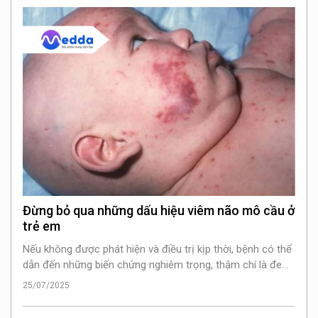
Đừng bỏ qua những dấu hiệu viêm não mô cầu ở
trẻ em
Nếu không được phát hiện và điều trị kịp thời, bệnh có thể
dẫn đến những biến chứng nghiêm trọng, thậm chí là đe
dọa tính mạng. Vậy những dấu hiệu viêm não mô cầu ở trẻ
25/07/2025
em là gì?