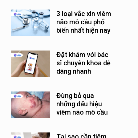
3 loại vắc xin viêm
não mô cầu phổ
biến nhất hiện nay
Đặt khám với bác
sĩ chuyên khoa dễ
dàng nhanh
chóng cùng
Medda
Đừng bỏ qua
những dấu hiệu
viêm não mô cầu
ở trẻ em
Tại sao cần tiêm