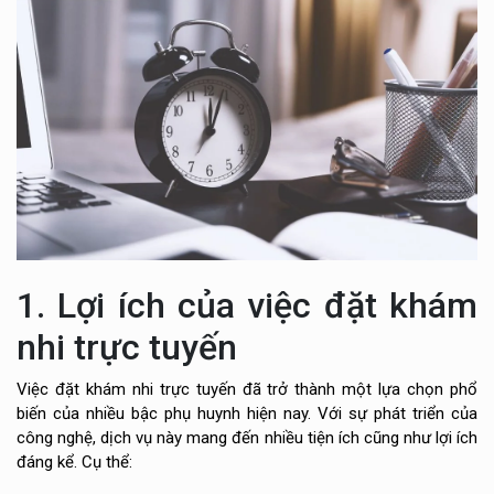
1. Lợi ích của việc đặt khám
nhi trực tuyến
Việc đặt khám nhi trực tuyến đã trở thành một lựa chọn phổ
biến của nhiều bậc phụ huynh hiện nay. Với sự phát triển của
công nghệ, dịch vụ này mang đến nhiều tiện ích cũng như lợi ích
đáng kể. Cụ thể: