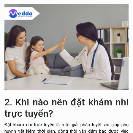
2. Khi nào nên đặt khám nhi
trực tuyến?
Đặt khám nhi trực tuyến là một giải pháp tuyệt vời giúp phụ
huynh tiết kiệm thời gian, đồng thời vẫn đảm bảo được việc