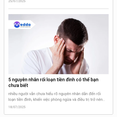
25/07/2025
em là gì?
5 nguyên nhân rối loạn tiền đình có thể bạn
chưa biết
nhiều người vẫn chưa hiểu rõ nguyên nhân dẫn đến rối
loạn tiền đình, khiến việc phòng ngừa và điều trị trở nên
khó khăn. Bài viết này của Medda sẽ giúp bạn tìm hiểu về 5
18/07/2025
nguyên nhân rối loạn tiền đình