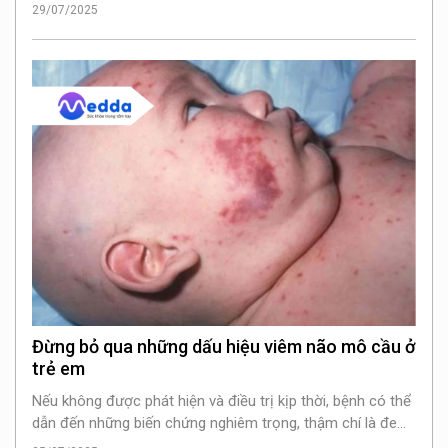
tại sao việc tiêm phòng là cực kỳ quan trọng.
29/07/2025
Đừng bỏ qua những dấu hiệu viêm não mô cầu ở
trẻ em
Nếu không được phát hiện và điều trị kịp thời, bệnh có thể
dẫn đến những biến chứng nghiêm trọng, thậm chí là đe
dọa tính mạng. Vậy những dấu hiệu viêm não mô cầu ở trẻ