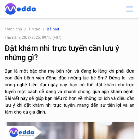
Trang chủ
Tin tức
Bài viết
Thứ năm, 20/3/2025, 09:10 (+07)
Đặt khám nhi trực tuyến cần lưu ý
những gì?
Bạn là một bậc cha mẹ bận rộn và đang lo lắng khi phải đưa
con đến bệnh viện đông đúc những lúc bé ốm? Đừng lo, với
công nghệ hiện đại ngày nay, bạn có thể đặt khám nhi trực
tuyến một cách dễ dàng và nhanh chóng qua app khám bệnh.
Bài viết này sẽ giúp bạn hiểu rõ hơn về những lợi ích và điều cần
lưu ý khi đặt khám nhi trực tuyến, mang đến sự tiện lợi và an
tâm cho cả gia đình.