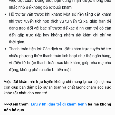
việc đột xuất. Đồng thời, bạn cũng nhận được thông báo
nhắc nhở để không bỏ lỡ buổi khám.
Hỗ trợ tư vấn trước khi khám: Một số nền tảng đặt khám
nhi trực tuyến tích hợp dịch vụ tư vấn từ xa, giúp bạn dễ
dàng trao đổi với bác sĩ trước để xác định xem trẻ có cần
đến gặp trực tiếp hay không, nhằm tiết kiệm chi phí và
thời gian.
Thanh toán tiện lợi: Các dịch vụ đặt khám trực tuyến hỗ trợ
nhiều phương thức thanh toán linh hoạt như thẻ ngân hàng,
ví điện tử hoặc thanh toán sau khi khám, giúp cha mẹ chủ
động, không phải chuẩn bị tiền mặt.
Việc đặt khám nhi trực tuyến không chỉ mang lại sự tiện lợi mà
còn giúp bạn đảm bảo sự an toàn và chất lượng chăm sóc sức
khỏe tốt nhất cho con trẻ.
>>>Xem thêm:
Lưu ý khi đưa trẻ đi khám bệnh
ba mẹ không
nên bỏ qua