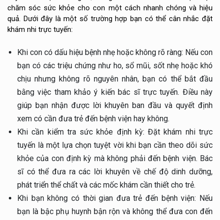
chăm sóc sức khỏe cho con một cách nhanh chóng và hiệu
quả. Dưới đây là một số trường hợp bạn có thể cân nhắc đặt
khám nhi trực tuyến:
Khi con có dấu hiệu bệnh nhẹ hoặc không rõ ràng: Nếu con
bạn có các triệu chứng như ho, sổ mũi, sốt nhẹ hoặc khó
chịu nhưng không rõ nguyên nhân, bạn có thể bắt đầu
bằng việc tham khảo ý kiến bác sĩ trực tuyến. Điều này
giúp bạn nhận được lời khuyên ban đầu và quyết định
xem có cần đưa trẻ đến bệnh viện hay không.
Khi cần kiểm tra sức khỏe định kỳ: Đặt khám nhi trực
tuyến là một lựa chọn tuyệt vời khi bạn cần theo dõi sức
khỏe của con định kỳ mà không phải đến bệnh viện. Bác
sĩ có thể đưa ra các lời khuyên về chế độ dinh dưỡng,
phát triển thể chất và các mốc khám cần thiết cho trẻ.
Khi bạn không có thời gian đưa trẻ đến bệnh viện: Nếu
bạn là bậc phụ huynh bận rộn và không thể đưa con đến