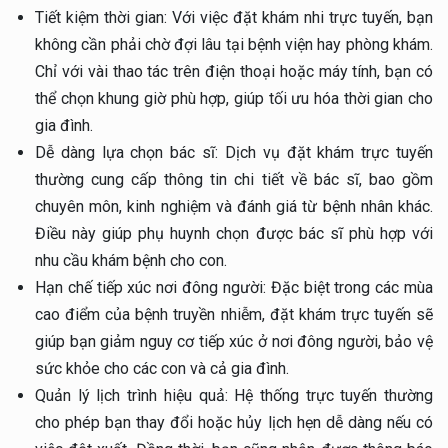
Tiết kiệm thời gian: Với việc đặt khám nhi trực tuyến, bạn
không cần phải chờ đợi lâu tại bệnh viện hay phòng khám.
Chỉ với vài thao tác trên điện thoại hoặc máy tính, bạn có
thể chọn khung giờ phù hợp, giúp tối ưu hóa thời gian cho
gia đình.
Dễ dàng lựa chọn bác sĩ: Dịch vụ đặt khám trực tuyến
thường cung cấp thông tin chi tiết về bác sĩ, bao gồm
chuyên môn, kinh nghiệm và đánh giá từ bệnh nhân khác.
Điều này giúp phụ huynh chọn được bác sĩ phù hợp với
nhu cầu khám bệnh cho con.
Hạn chế tiếp xúc nơi đông người: Đặc biệt trong các mùa
cao điểm của bệnh truyền nhiễm, đặt khám trực tuyến sẽ
giúp bạn giảm nguy cơ tiếp xúc ở nơi đông người, bảo vệ
sức khỏe cho các con và cả gia đình.
Quản lý lịch trình hiệu quả: Hệ thống trực tuyến thường
cho phép bạn thay đổi hoặc hủy lịch hẹn dễ dàng nếu có