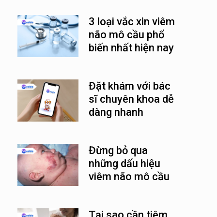
3 loại vắc xin viêm
não mô cầu phổ
biến nhất hiện nay
Đặt khám với bác
sĩ chuyên khoa dễ
dàng nhanh
chóng cùng
Medda
Đừng bỏ qua
những dấu hiệu
viêm não mô cầu
ở trẻ em
Tại sao cần tiêm