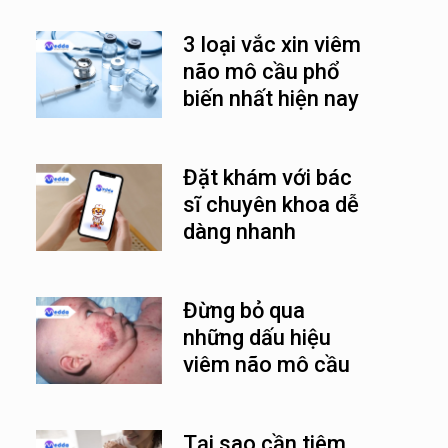
3 loại vắc xin viêm
não mô cầu phổ
biến nhất hiện nay
Đặt khám với bác
sĩ chuyên khoa dễ
dàng nhanh
chóng cùng
Medda
Đừng bỏ qua
những dấu hiệu
viêm não mô cầu
ở trẻ em
Tại sao cần tiêm