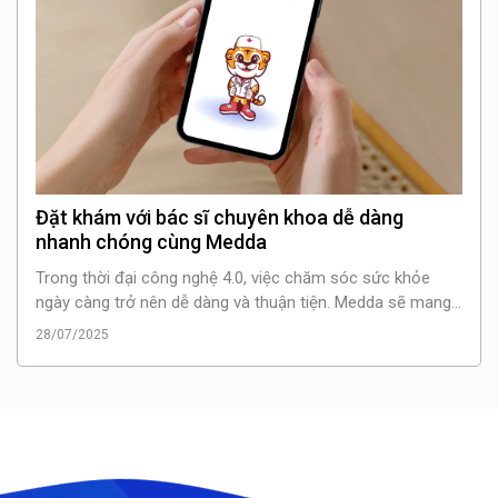
Đặt khám với bác sĩ chuyên khoa dễ dàng
nhanh chóng cùng Medda
Trong thời đại công nghệ 4.0, việc chăm sóc sức khỏe
ngày càng trở nên dễ dàng và thuận tiện. Medda sẽ mang
đến cho bạn giải pháp đặt khám với bác sĩ chuyên khoa
28/07/2025