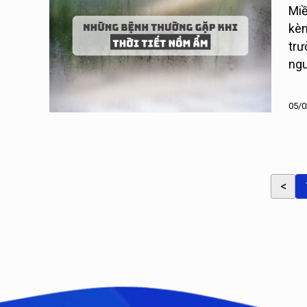
Miề
kèm
trư
ngu
ngư
05/0