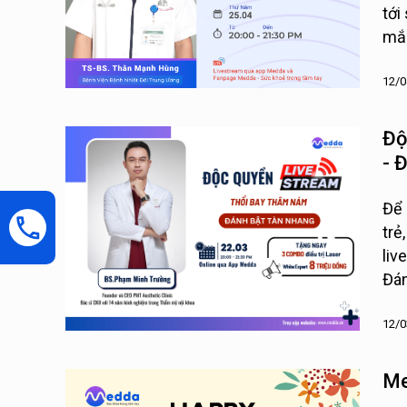
tới
mắc
12/0
Độ
- 
Tr
Để 
trẻ
liv
Đán
12/0
Me