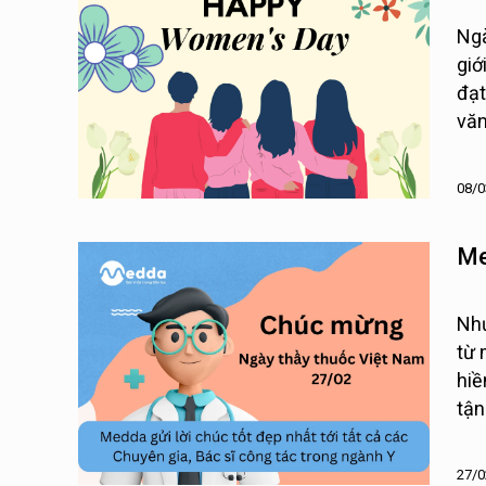
Ngà
giớ
đạt
văn
08/0
Me
Như
từ 
hiề
tận
lúc
27/0