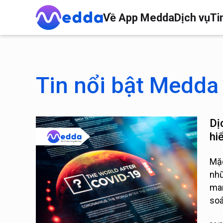
Về App Medda
Dịch vụ
Ti
Tin nổi bật Medda
Dị
hi
Mặc
nhữ
man
soá