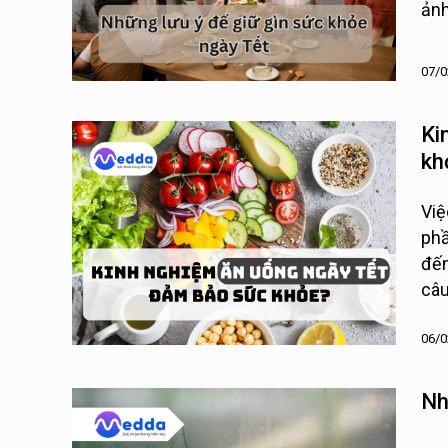
ảnh
07/0
Ki
kh
Việ
phầ
đến
câu
khỏ
06/0
Nh