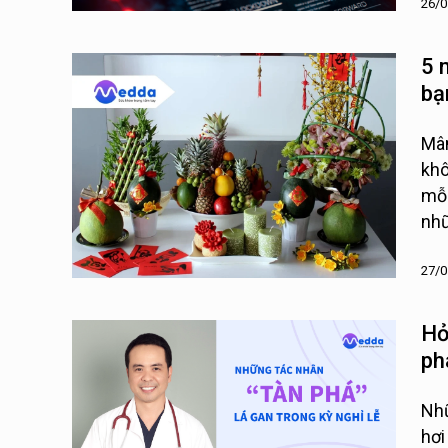
26/0
5 
bạ
Mâm
khô
mỗi
nhữ
27/0
Hỏ
ph
Nhữ
hơi