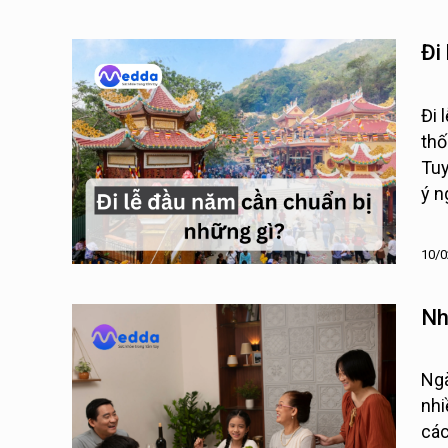
Đi
Đi 
thố
Tuy
ý n
Med
10/0
Nh
Ngà
nhi
các