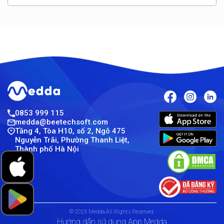
0853 999 115
medda@beetechsoft.com
Tầng 4, Tòa H10, số 2, Ngõ 475
Nguyễn Trãi, Phường Thanh Liệt,
Thành phố Hà Nội
© 2023 Medda.All Rights Reserved.
Hướng dẫn sử dụng App Medda