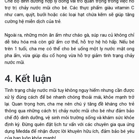
Chế độ dinh dưỡng hợp lý đóng vai trò quan trọng trong việc hỗ
trợ trị chảy nước mũi cho bé. Các thực phẩm giàu vitamin C
như cam, quýt, bưởi hoặc các loại hạt chứa kẽm sẽ giúp tăng
cường hệ miễn dịch của trẻ.
Ngoài ra, những món ăn ấm như cháo gà, súp rau củ không chỉ
dễ tiêu hóa mà còn giữ ấm cơ thể, hỗ trợ hệ hô hấp. Nếu bé
trên 1 tuổi, cha mẹ có thể cho bé uống một ly nước mật ong
pha ấm, vừa giúp dịu cổ họng vừa hỗ trợ giảm tình trạng chảy
nước mũi.
4. Kết luận
Tình trạng chảy nước mũi tuy không nguy hiểm nhưng cần được
xử lý đúng cách để bé nhanh chóng thoải mái, khỏe mạnh trở
lại. Quan trọng hơn, cha mẹ nên chú ý tăng đề kháng cho trẻ
thông qua những cách trị chảy nước mũi cho bé như đảm bảo
chế độ dinh dưỡng, vệ sinh môi trường sống và khám sức khỏe
định kỳ. Đừng quên đặt lịch tư vấn với các chuyên gia qua ứng
dụng Medda để nhận được lời khuyên hữu ích, đảm bảo bé yêu
của bạn luôn khỏe mạnh!