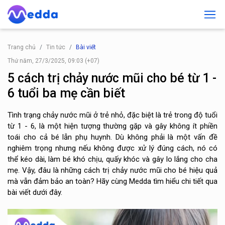
Trang chủ
Tin tức
Bài viết
Thứ năm, 27/3/2025, 09:03 (+07)
5 cách trị chảy nước mũi cho bé từ 1 -
6 tuổi ba mẹ cần biết
Tình trạng chảy nước mũi ở trẻ nhỏ, đặc biệt là trẻ trong độ tuổi
từ 1 - 6, là một hiện tượng thường gặp và gây không ít phiền
toái cho cả bé lẫn phụ huynh. Dù không phải là một vấn đề
nghiêm trọng nhưng nếu không được xử lý đúng cách, nó có
thể kéo dài, làm bé khó chịu, quấy khóc và gây lo lắng cho cha
mẹ. Vậy, đâu là những cách trị chảy nước mũi cho bé hiệu quả
mà vẫn đảm bảo an toàn? Hãy cùng Medda tìm hiểu chi tiết qua
bài viết dưới đây.