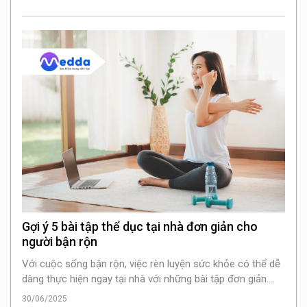
Gợi ý 5 bài tập thể dục tại nhà đơn giản cho
người bận rộn
Với cuộc sống bận rộn, việc rèn luyện sức khỏe có thể dễ
dàng thực hiện ngay tại nhà với những bài tập đơn giản.
Dưới đây là 5 bài tập thể dục tại nhà giúp nâng cao sức
30/06/2025