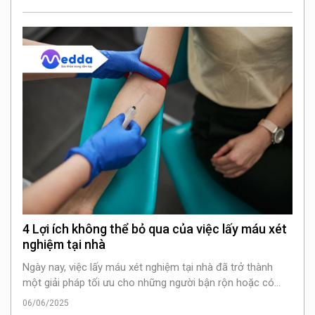
khỏe
4 Lợi ích không thể bỏ qua của việc lấy máu xét
nghiệm tại nhà
Ngày nay, việc lấy máu xét nghiệm tại nhà đã trở thành
một giải pháp tối ưu cho những người bận rộn hoặc có
khó khăn trong việc di chuyển.
06/06/2025