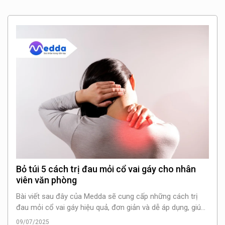
Bỏ túi 5 cách trị đau mỏi cổ vai gáy cho nhân
viên văn phòng
Bài viết sau đây của Medda sẽ cung cấp những cách trị
đau mỏi cổ vai gáy hiệu quả, đơn giản và dễ áp dụng, giúp
bạn cải thiện tình trạng sức khỏe tốt hơn.
09/07/2025