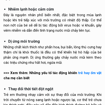
Nhiễm lạnh hoặc cảm cúm
Đây là nguyên nhân phổ biến nhất, đặc biệt trong mùa lạnh
hoặc khi trẻ tiếp xúc với môi trường có nhiệt độ thấp. Cơ thể
non nớt của bé sẽ dễ bị tác động bởi virus hoặc vi khuẩn, gây
viêm nhiễm và dẫn đến tình trạng nước mũi chảy liên tục.
Dị ứng môi trường
Những chất kích thích như phấn hoa, bụi bẩn, lông thú cưng hay
thậm chí là khói thuốc lá đều có thể khiến hệ hô hấp của bé
phản ứng mạnh. Dị ứng thường gây chảy nước mũi kèm theo
các triệu chứng như hắt hơi, ngứa mũi.
>>> Xem thêm: Những yếu tố tác động khiến
trẻ hay ốm vặt
cha mẹ cần biết
Thay đổi thời tiết đột ngột
Trẻ em thường nhạy cảm với sự thay đổi của môi trường. Khi
trời chuyển từ nóng sang lạnh hoặc ngược lại, cơ thể trẻ chưa
kịp thích nghi, điều này sẽ dẫn đến kích thích đường hô hấp và