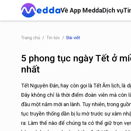
Về App Medda
Dịch vụ
Ti
Trang chủ
Tin tức
Bài viết
5 phong tục ngày Tết ở mi
nhất
Tết Nguyên Đán, hay còn gọi là Tết Âm lịch, là dịp
Đây không chỉ là thời điểm đoàn viên mà còn là
đầu một năm mới an lành. Tuy nhiên, trong guồn
tục truyền thống dần bị lu mờ trước sự xâm nh
ra: Làm thế nào để chúng ta có thể giữ trọn v