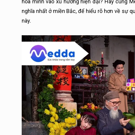
hòa mình vào xu hướng hiện đại? Hãy cùng M
nghĩa nhất ở miền Bắc, để hiểu rõ hơn về sự qu
này.