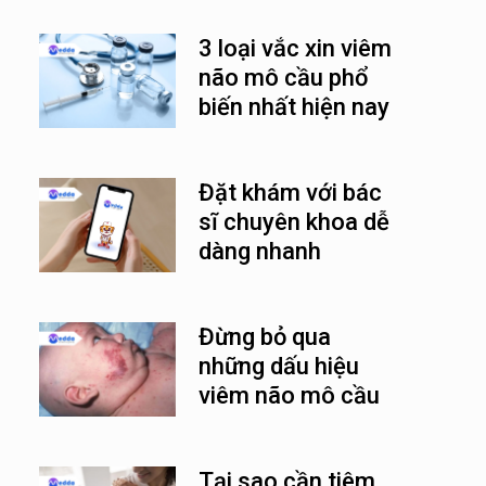
3 loại vắc xin viêm
não mô cầu phổ
biến nhất hiện nay
Đặt khám với bác
sĩ chuyên khoa dễ
dàng nhanh
chóng cùng
Medda
Đừng bỏ qua
những dấu hiệu
viêm não mô cầu
ở trẻ em
Tại sao cần tiêm